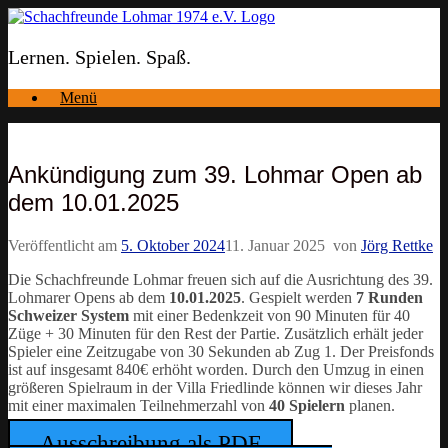
Zum
Inhalt
springen
Lernen. Spielen. Spaß.
Menü
Ankündigung zum 39. Lohmar Open ab
dem 10.01.2025
Veröffentlicht am
5. Oktober 2024
11. Januar 2025
von
Jörg Rettke
Die Schachfreunde Lohmar freuen sich auf die Ausrichtung des 39.
Lohmarer Opens ab dem
10.01.2025
. Gespielt werden
7 Runden
Schweizer System
mit einer Bedenkzeit von 90 Minuten für 40
Züge + 30 Minuten für den Rest der Partie. Zusätzlich erhält jeder
Spieler eine Zeitzugabe von 30 Sekunden ab Zug 1. Der Preisfonds
ist auf insgesamt 840€ erhöht worden. Durch den Umzug in einen
größeren Spielraum in der Villa Friedlinde können wir dieses Jahr
mit einer maximalen Teilnehmerzahl von
40 Spielern
planen.
Ausschreibung als PDF