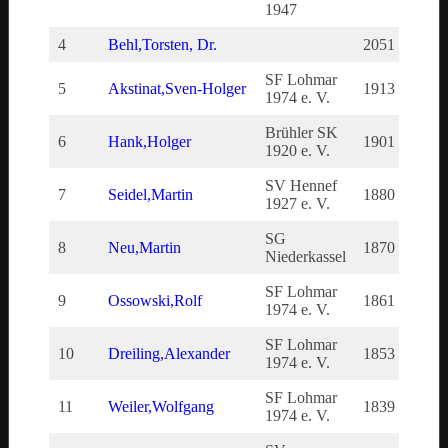
1947
4
Behl,Torsten, Dr.
2051
–
SF Lohmar
5
Akstinat,Sven-Holger
1913
191
1974 e. V.
Brühler SK
6
Hank,Holger
1901
190
1920 e. V.
SV Hennef
7
Seidel,Martin
1880
188
1927 e. V.
SG
8
Neu,Martin
1870
187
Niederkassel
SF Lohmar
9
Ossowski,Rolf
1861
186
1974 e. V.
SF Lohmar
10
Dreiling,Alexander
1853
185
1974 e. V.
SF Lohmar
11
Weiler,Wolfgang
1839
183
1974 e. V.