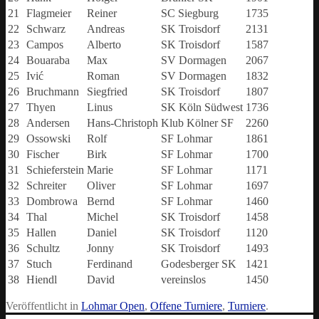
21
Flagmeier
Reiner
SC Siegburg
1735
22
Schwarz
Andreas
SK Troisdorf
2131
23
Campos
Alberto
SK Troisdorf
1587
24
Bouaraba
Max
SV Dormagen
2067
25
Ivić
Roman
SV Dormagen
1832
26
Bruchmann
Siegfried
SK Troisdorf
1807
27
Thyen
Linus
SK Köln Südwest
1736
28
Andersen
Hans-Christoph
Klub Kölner SF
2260
29
Ossowski
Rolf
SF Lohmar
1861
30
Fischer
Birk
SF Lohmar
1700
31
Schieferstein
Marie
SF Lohmar
1171
32
Schreiter
Oliver
SF Lohmar
1697
33
Dombrowa
Bernd
SF Lohmar
1460
34
Thal
Michel
SK Troisdorf
1458
35
Hallen
Daniel
SK Troisdorf
1120
36
Schultz
Jonny
SK Troisdorf
1493
37
Stuch
Ferdinand
Godesberger SK
1421
38
Hiendl
David
vereinslos
1450
Veröffentlicht in
Lohmar Open
,
Offene Turniere
,
Turniere
.