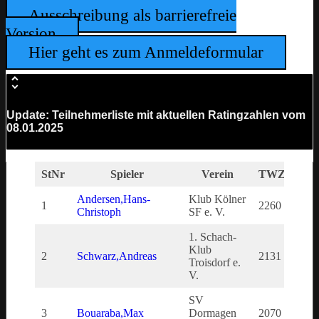
Ausschreibung als barrierefreie
Version
Hier geht es zum Anmeldeformular
Update: Teilnehmerliste mit aktuellen Ratingzahlen vom
08.01.2025
StNr
Spieler
Verein
TWZ
DW
Andersen,Hans-
Klub Kölner
1
2260
226
Christoph
SF e. V.
1. Schach-
Klub
2
Schwarz,Andreas
2131
213
Troisdorf e.
V.
SV
3
Bouaraba,Max
Dormagen
2070
207