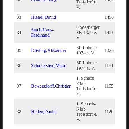
Troisdorf e.
V.
33
Hiendl,David
1450
145
Godesberger
Stuch,Hans-
34
SK 1929 e.
1421
142
Ferdinand
V
SF Lohmar
35
Dreiling,Alexander
1326
132
1974 e. V.
SF Lohmar
36
Schieferstein,Marie
1171
117
1974 e. V.
1. Schach-
Klub
37
Bewersdorff,Christian
1155
115
Troisdorf e.
V.
1. Schach-
Klub
38
Hallen,Daniel
1120
112
Troisdorf e.
V.