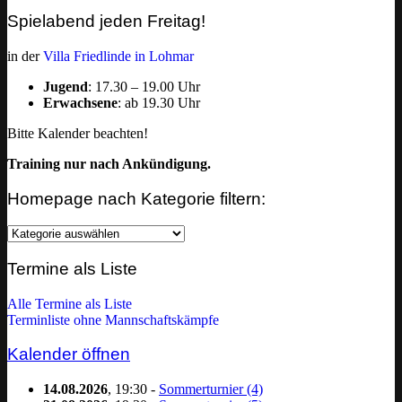
Spielabend jeden Freitag!
in der
Villa Friedlinde in Lohmar
Jugend
: 17.30 – 19.00 Uhr
Erwachsene
: ab 19.30 Uhr
Bitte Kalender beachten!
Training nur nach Ankündigung.
Homepage nach Kategorie filtern:
Homepage
nach
Kategorie
Termine als Liste
filtern:
Alle Termine als Liste
Terminliste ohne Mannschaftskämpfe
Kalender öffnen
14.08.2026
, 19:30 -
Sommerturnier (4)