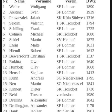
Nr.
Name
Vorname
Verein
DWZ
1
Weiler
Wolfgang
SF Lohmar
1890
2
Akstinat
Sven
SF Lohmar
1939
3
Praszczalek
Jakub
SK Köln Südwest
1316
4
Sejdini
Valentin
1.SK Troisdorf
1794
5
Schilling
Frank
SF Lohmar
1725
6
Cohnen
Michael
SK Troisdorf
1680
7
Seidel
Martin
SV Hennef
1875
8
Ehrig
Malte
SF Lohmar
1631
9
Hiendl
Robert
SF Lohmar
1612
10
Bewersdorff
Christian
1.SK Troisdorf
1137
11
Rokitta
Uwe
SF Lohmar
1640
12
Humbek
Olav
SF Lohmar
1668
13
Hensel
Stephan
SF Lohmar
1413
14
Kuhn
Andreas
SG Niederkassel
1795
15
Neu
Martin
SG Niederkassel
1841
16
Kinnert
Dieter
SK Troisdorf
1730
17
Behl
Torsten
vereinslos
1980
18
Dreiling
Alexander
SF Lohmar
1842
19
Dreiling,jun.
Alexander
SF Lohmar
1178
20
Hank
Holger
Brühler SK
1901