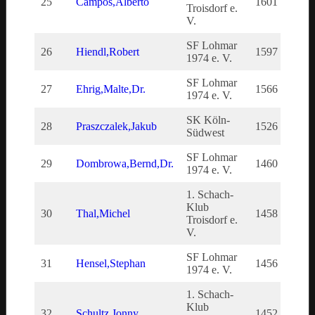
25
Campos,Alberto
1601
160
Troisdorf e.
V.
SF Lohmar
26
Hiendl,Robert
1597
159
1974 e. V.
SF Lohmar
27
Ehrig,Malte,Dr.
1566
156
1974 e. V.
SK Köln-
28
Praszczalek,Jakub
1526
152
Südwest
SF Lohmar
29
Dombrowa,Bernd,Dr.
1460
146
1974 e. V.
1. Schach-
Klub
30
Thal,Michel
1458
145
Troisdorf e.
V.
SF Lohmar
31
Hensel,Stephan
1456
145
1974 e. V.
1. Schach-
Klub
32
Schultz,Jonny
1452
145