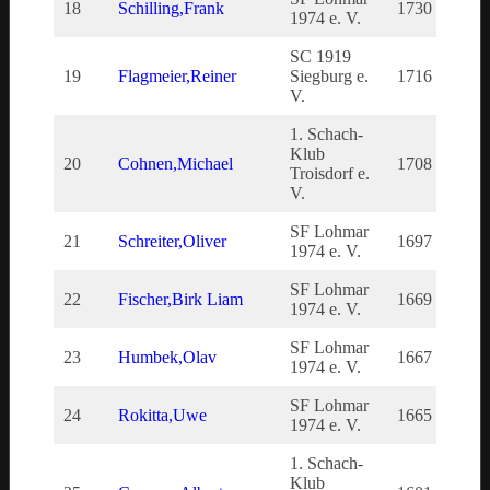
18
Schilling,Frank
1730
173
1974 e. V.
SC 1919
19
Flagmeier,Reiner
Siegburg e.
1716
171
V.
1. Schach-
Klub
20
Cohnen,Michael
1708
170
Troisdorf e.
V.
SF Lohmar
21
Schreiter,Oliver
1697
169
1974 e. V.
SF Lohmar
22
Fischer,Birk Liam
1669
166
1974 e. V.
SF Lohmar
23
Humbek,Olav
1667
166
1974 e. V.
SF Lohmar
24
Rokitta,Uwe
1665
166
1974 e. V.
1. Schach-
Klub