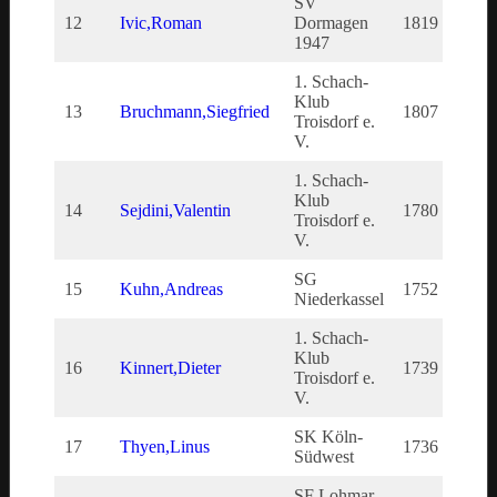
SV
12
Ivic,Roman
Dormagen
1819
181
1947
1. Schach-
Klub
13
Bruchmann,Siegfried
1807
180
Troisdorf e.
V.
1. Schach-
Klub
14
Sejdini,Valentin
1780
178
Troisdorf e.
V.
SG
15
Kuhn,Andreas
1752
175
Niederkassel
1. Schach-
Klub
16
Kinnert,Dieter
1739
173
Troisdorf e.
V.
SK Köln-
17
Thyen,Linus
1736
173
Südwest
SF Lohmar