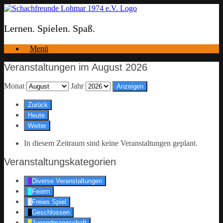
Zum
Inhalt
springen
Lernen. Spielen. Spaß.
Menü
Veranstaltungen im August 2026
Monat
Jahr
Zurück
Heute
Weiter
In diesem Zeitraum sind keine Veranstaltungen geplant.
Veranstaltungskategorien
Diverse Veranstaltungen
Feiern
Freies Spiel
Geschlossen
Jugendmannschaft