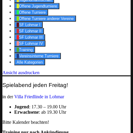
Offene Jugendturniere
Offene Turniere
Offene Turniere anderer Vereine
SF Lohmar I
SF Lohmar II
SF Lohmar III
SF Lohmar IV
Training
Vereinsinterne Turniere
Alle Kategorien
Ansicht
ausdrucken
Spielabend jeden Freitag!
in der
Villa Friedlinde in Lohmar
Jugend
: 17.30 – 19.00 Uhr
Erwachsene
: ab 19.30 Uhr
Bitte Kalender beachten!
Training nur nach Ankündigung.