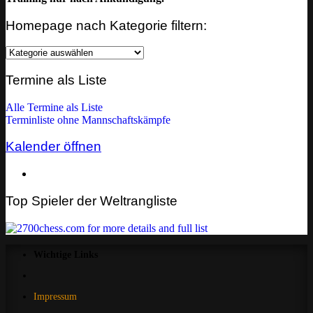
Homepage nach Kategorie filtern:
Homepage
nach
Kategorie
Termine als Liste
filtern:
Alle Termine als Liste
Terminliste ohne Mannschaftskämpfe
Kalender öffnen
Top Spieler der Weltrangliste
Wichtige Links
Impressum