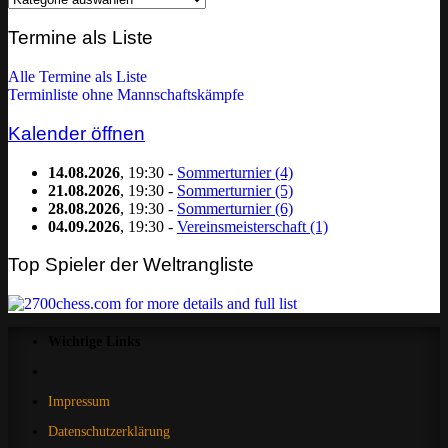
nach
Kategorie
Termine als Liste
filtern:
Alle Termine als Liste
Terminliste ohne Mannschaftskämpfe
Kalender öffnen
14.08.2026
, 19:30 -
Sommerturnier (4)
21.08.2026
, 19:30 -
Sommerturnier (5)
28.08.2026
, 19:30 -
Sommerturnier (6)
04.09.2026
, 19:30 -
Vereinsmeisterschaft (1)
Top Spieler der Weltrangliste
Wichtige Links
Impressum
Datenschutzerklärung