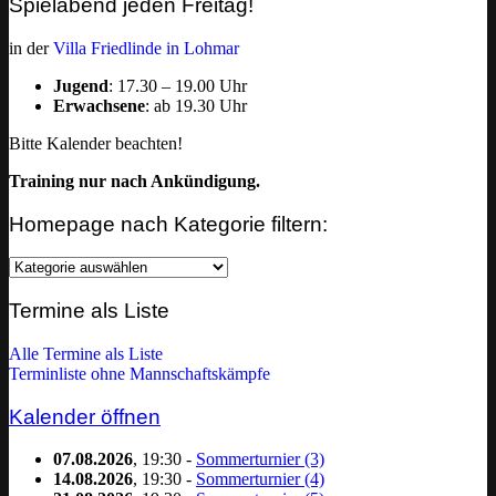
Spielabend jeden Freitag!
in der
Villa Friedlinde in Lohmar
Jugend
: 17.30 – 19.00 Uhr
Erwachsene
: ab 19.30 Uhr
Bitte Kalender beachten!
Training nur nach Ankündigung.
Homepage nach Kategorie filtern:
Homepage
nach
Kategorie
Termine als Liste
filtern:
Alle Termine als Liste
Terminliste ohne Mannschaftskämpfe
Kalender öffnen
07.08.2026
, 19:30 -
Sommerturnier (3)
14.08.2026
, 19:30 -
Sommerturnier (4)