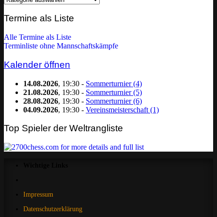
nach
Kategorie
Termine als Liste
filtern:
Alle Termine als Liste
Terminliste ohne Mannschaftskämpfe
Kalender öffnen
14.08.2026
, 19:30 -
Sommerturnier (4)
21.08.2026
, 19:30 -
Sommerturnier (5)
28.08.2026
, 19:30 -
Sommerturnier (6)
04.09.2026
, 19:30 -
Vereinsmeisterschaft (1)
Top Spieler der Weltrangliste
Wichtige Links
Impressum
Datenschutzerklärung