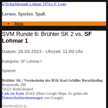
Zum
Inhalt
springen
Lernen. Spielen. Spaß.
Menü
SVM Runde 6: Brühler SK 2 vs.
SF
Lohmar 1
Datum: 26.03.2023 - Uhrzeit: 11:00 Uhr
Kategorie: SF Lohmar I
Spielort:
Brühler SK / Vereinsheim des BSK Karl-Schiller Berufskolleg
Bonnstraße 200
50321 Brühl-Badorf
Link zur Karte
(Klick öffnet Google Maps. Es gelten die
Datenschutzbestimmungen
von Google)
Veröffentlicht in .