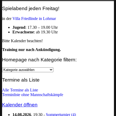
Spielabend jeden Freitag!
in der
Villa Friedlinde in Lohmar
Jugend
: 17.30 – 19.00 Uhr
Erwachsene
: ab 19.30 Uhr
Bitte Kalender beachten!
Training nur nach Ankündigung.
Homepage nach Kategorie filtern:
Homepage
nach
Kategorie
Termine als Liste
filtern:
Alle Termine als Liste
Terminliste ohne Mannschaftskämpfe
Kalender öffnen
14.08.2026
, 19:30 -
Sommerturnier (4)