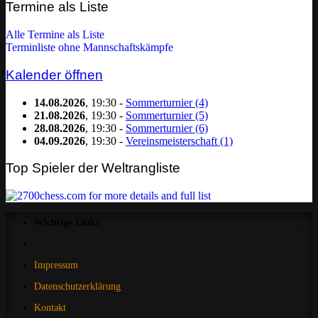
Kategorie
Termine als Liste
filtern:
Alle Termine als Liste
Terminliste ohne Mannschaftskämpfe
Kalender öffnen
14.08.2026
, 19:30 -
Sommerturnier (4)
21.08.2026
, 19:30 -
Sommerturnier (5)
28.08.2026
, 19:30 -
Sommerturnier (6)
04.09.2026
, 19:30 -
Vereinsmeisterschaft (1)
Top Spieler der Weltrangliste
Wichtige Links
Impressum
Datenschutzerklärung
Kontakt