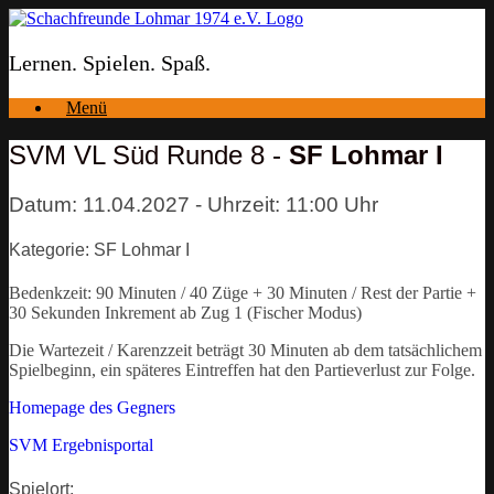
Zum
Inhalt
springen
Lernen. Spielen. Spaß.
Menü
SVM VL Süd Runde 8 -
SF Lohmar I
Datum: 11.04.2027 - Uhrzeit: 11:00 Uhr
Kategorie: SF Lohmar I
Bedenkzeit: 90 Minuten / 40 Züge + 30 Minuten / Rest der Partie +
30 Sekunden Inkrement ab Zug 1 (Fischer Modus)
Die Wartezeit / Karenzzeit beträgt 30 Minuten ab dem tatsächlichem
Spielbeginn, ein späteres Eintreffen hat den Partieverlust zur Folge.
Homepage des Gegners
SVM Ergebnisportal
Spielort: