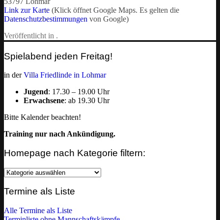
53797 Lohmar
Link zur Karte
(Klick öffnet Google Maps. Es gelten die
Datenschutzbestimmungen
von Google)
Veröffentlicht in .
Spielabend jeden Freitag!
in der
Villa Friedlinde in Lohmar
Jugend
: 17.30 – 19.00 Uhr
Erwachsene
: ab 19.30 Uhr
Bitte Kalender beachten!
Training nur nach Ankündigung.
Homepage nach Kategorie filtern:
Homepage
nach
Kategorie
Termine als Liste
filtern:
Alle Termine als Liste
Terminliste ohne Mannschaftskämpfe