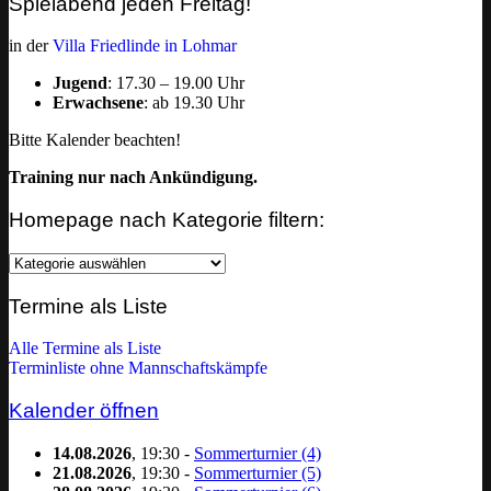
Spielabend jeden Freitag!
in der
Villa Friedlinde in Lohmar
Jugend
: 17.30 – 19.00 Uhr
Erwachsene
: ab 19.30 Uhr
Bitte Kalender beachten!
Training nur nach Ankündigung.
Homepage nach Kategorie filtern:
Homepage
nach
Kategorie
Termine als Liste
filtern:
Alle Termine als Liste
Terminliste ohne Mannschaftskämpfe
Kalender öffnen
14.08.2026
, 19:30 -
Sommerturnier (4)
21.08.2026
, 19:30 -
Sommerturnier (5)