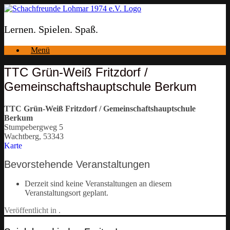
Zum
Inhalt
springen
Lernen. Spielen. Spaß.
Menü
TTC Grün-Weiß Fritzdorf /
Gemeinschaftshauptschule Berkum
TTC Grün-Weiß Fritzdorf / Gemeinschaftshauptschule
Berkum
Stumpebergweg 5
Wachtberg
,
53343
TTC
Karte
Grün-
Bevorstehende Veranstaltungen
Weiß
Fritzdorf
/
Derzeit sind keine Veranstaltungen an diesem
Gemeinschaftshauptschule
Veranstaltungsort geplant.
Berkum
Veröffentlicht in .