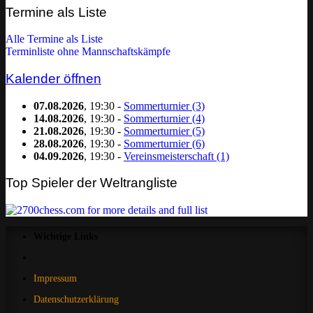
Kategorie
Termine als Liste
filtern:
Alle Termine als Liste
Terminliste ohne Mannschaftskämpfe
Kalender öffnen
07.08.2026
, 19:30 -
Sommerturnier (3)
14.08.2026
, 19:30 -
Sommerturnier (4)
21.08.2026
, 19:30 -
Sommerturnier (5)
28.08.2026
, 19:30 -
Sommerturnier (6)
04.09.2026
, 19:30 -
Vereinsmeisterschaft (1)
Top Spieler der Weltrangliste
Wichtige Links
Impressum
Datenschutzerklärung