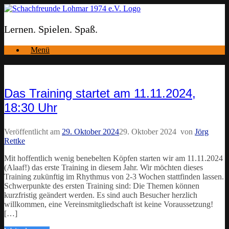
Zum
Inhalt
springen
Lernen. Spielen. Spaß.
Menü
Das Training startet am 11.11.2024,
18:30 Uhr
Veröffentlicht am
29. Oktober 2024
29. Oktober 2024
von
Jörg
Rettke
Mit hoffentlich wenig benebelten Köpfen starten wir am 11.11.2024
(Alaaf!) das erste Training in diesem Jahr. Wir möchten dieses
Training zukünftig im Rhythmus von 2-3 Wochen stattfinden lassen.
Schwerpunkte des ersten Training sind: Die Themen können
kurzfristig geändert werden. Es sind auch Besucher herzlich
willkommen, eine Vereinsmitgliedschaft ist keine Voraussetzung!
[…]