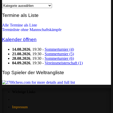
Homepage
nach
Kategorie
Termine als Liste
filtern:
Alle Termine als Liste
Terminliste ohne Mannschaftskämpfe
Kalender öffnen
14.08.2026
, 19:30 -
Sommerturnier (4)
21.08.2026
, 19:30 -
Sommerturnier (5)
28.08.2026
, 19:30 -
Sommerturnier (6)
04.09.2026
, 19:30 -
Vereinsmeisterschaft (1)
Top Spieler der Weltrangliste
Wichtige Links
Impressum