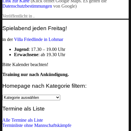
Link zur Karte
(Klick öffnet Google Maps. Es gelten die
Datenschutzbestimmungen
von Google)
Veröffentlicht in .
Spielabend jeden Freitag!
in der
Villa Friedlinde in Lohmar
Jugend
: 17.30 – 19.00 Uhr
Erwachsene
: ab 19.30 Uhr
Bitte Kalender beachten!
Training nur nach Ankündigung.
Homepage nach Kategorie filtern:
Homepage
nach
Kategorie
Termine als Liste
filtern:
Alle Termine als Liste
Terminliste ohne Mannschaftskämpfe