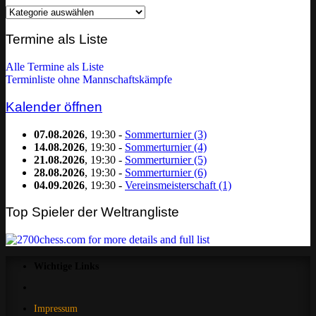
Homepage
nach
Kategorie
Termine als Liste
filtern:
Alle Termine als Liste
Terminliste ohne Mannschaftskämpfe
Kalender öffnen
07.08.2026
, 19:30 -
Sommerturnier (3)
14.08.2026
, 19:30 -
Sommerturnier (4)
21.08.2026
, 19:30 -
Sommerturnier (5)
28.08.2026
, 19:30 -
Sommerturnier (6)
04.09.2026
, 19:30 -
Vereinsmeisterschaft (1)
Top Spieler der Weltrangliste
Wichtige Links
Impressum