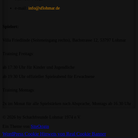
e-mail:
info@sflohmar.de
Spielort:
Villa Friedlinde (Seiteneingang rechts), Bachstrasse 12, 53797 Lohmar
Training Freitags:
ab 17:30 Uhr für Kinder und Jugendliche
ab 19:30 Uhr offizieller Spieleabend für Erwachsene
Training Montags:
2x im Monat für alle Spielstärken nach Absprache, Montags ab 16.30 Uhr
© 2026 by Schachfreunde Lohmar 1974 e.V.
Ein Theme von
SiteOrigin
WordPress Cookie Hinweis von Real Cookie Banner