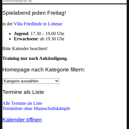
Veröffentlicht in .
Spielabend jeden Freitag!
in der
Villa Friedlinde in Lohmar
Jugend
: 17.30 – 19.00 Uhr
Erwachsene
: ab 19.30 Uhr
Bitte Kalender beachten!
Training nur nach Ankündigung.
Homepage nach Kategorie filtern:
Homepage
nach
Kategorie
Termine als Liste
filtern:
Alle Termine als Liste
Terminliste ohne Mannschaftskämpfe
Kalender öffnen