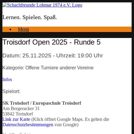
Zum
Inhalt
springen
Lernen. Spielen. Spaß.
Menü
Troisdorf Open 2025 - Runde 5
Datum: 25.11.2025 - Uhrzeit: 19:00 Uhr
Kategorie: Offene Turniere anderer Vereine
Infos
Spielort:
SK Troisdorf / Europaschule Troisdorf
Am Bergeracker 31
53842 Troisdorf
Link zur Karte
(Klick öffnet Google Maps. Es gelten die
Datenschutzbestimmungen
von Google)