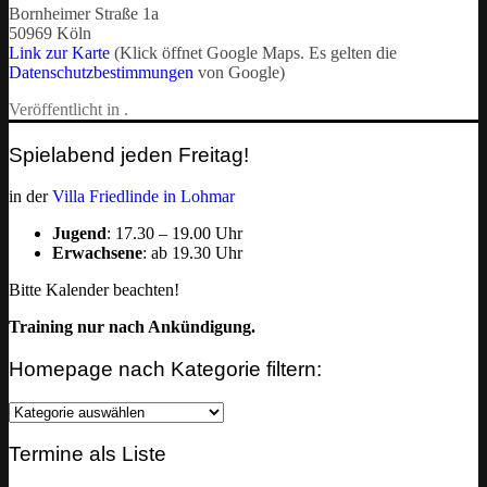
Bornheimer Straße 1a
50969 Köln
Link zur Karte
(Klick öffnet Google Maps. Es gelten die
Datenschutzbestimmungen
von Google)
Veröffentlicht in .
Spielabend jeden Freitag!
in der
Villa Friedlinde in Lohmar
Jugend
: 17.30 – 19.00 Uhr
Erwachsene
: ab 19.30 Uhr
Bitte Kalender beachten!
Training nur nach Ankündigung.
Homepage nach Kategorie filtern:
Homepage
nach
Kategorie
Termine als Liste
filtern: