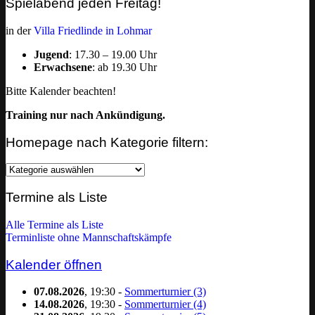
Spielabend jeden Freitag!
in der
Villa Friedlinde in Lohmar
Jugend
: 17.30 – 19.00 Uhr
Erwachsene
: ab 19.30 Uhr
Bitte Kalender beachten!
Training nur nach Ankündigung.
Homepage nach Kategorie filtern:
Homepage
nach
Kategorie
Termine als Liste
filtern:
Alle Termine als Liste
Terminliste ohne Mannschaftskämpfe
Kalender öffnen
07.08.2026
, 19:30 -
Sommerturnier (3)
14.08.2026
, 19:30 -
Sommerturnier (4)