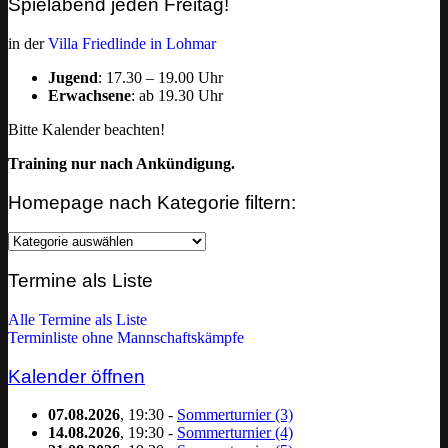
Spielabend jeden Freitag!
in der
Villa Friedlinde in Lohmar
Jugend
: 17.30 – 19.00 Uhr
Erwachsene
: ab 19.30 Uhr
Bitte Kalender beachten!
Training nur nach Ankündigung.
Homepage nach Kategorie filtern:
Homepage
nach
Kategorie
Termine als Liste
filtern:
Alle Termine als Liste
Terminliste ohne Mannschaftskämpfe
Kalender öffnen
07.08.2026
, 19:30 -
Sommerturnier (3)
14.08.2026
, 19:30 -
Sommerturnier (4)