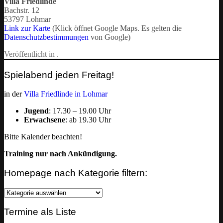
Villa Friedlinde
Bachstr. 12
53797 Lohmar
Link zur Karte
(Klick öffnet Google Maps. Es gelten die
Datenschutzbestimmungen
von Google)
Veröffentlicht in .
Spielabend jeden Freitag!
in der
Villa Friedlinde in Lohmar
Jugend
: 17.30 – 19.00 Uhr
Erwachsene
: ab 19.30 Uhr
Bitte Kalender beachten!
Training nur nach Ankündigung.
Homepage nach Kategorie filtern:
Homepage
nach
Kategorie
Termine als Liste
filtern: