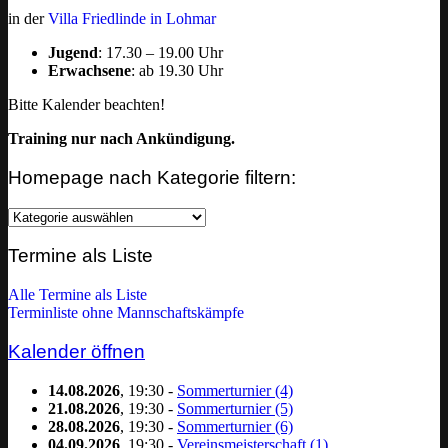
in der
Villa Friedlinde in Lohmar
Jugend
: 17.30 – 19.00 Uhr
Erwachsene
: ab 19.30 Uhr
Bitte Kalender beachten!
Training nur nach Ankündigung.
Homepage nach Kategorie filtern:
Homepage
nach
Kategorie
Termine als Liste
filtern:
Alle Termine als Liste
Terminliste ohne Mannschaftskämpfe
Kalender öffnen
14.08.2026
, 19:30 -
Sommerturnier (4)
21.08.2026
, 19:30 -
Sommerturnier (5)
28.08.2026
, 19:30 -
Sommerturnier (6)
04.09.2026
, 19:30 -
Vereinsmeisterschaft (1)