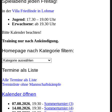
Spielabend jeden Freitag!
in der
Villa Friedlinde in Lohmar
Jugend
: 17.30 – 19.00 Uhr
Erwachsene
: ab 19.30 Uhr
Bitte Kalender beachten!
Training nur nach Ankündigung.
Homepage nach Kategorie filtern:
Homepage
nach
Kategorie
Termine als Liste
filtern:
Alle Termine als Liste
Terminliste ohne Mannschaftskämpfe
Kalender öffnen
07.08.2026
, 19:30 -
Sommerturnier (3)
14.08.2026
, 19:30 -
Sommerturnier (4)