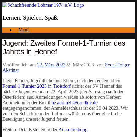
Zum
Inhalt
springen
Lernen. Spielen. Spaß.
Menü
Jugend: Zweites Formel-1-Turnier des
Jahres in Hennef
Veröffentlicht am
22. März 2023
22. März 2023
von
Sven-Holger
Akstinat
Liebe Kinder, Jugendliche und Eltern, nach dem ersten tollen
Formel-1-Turnier 2023 in Troisdorf
richtet der SV Hennef das
nächste Jugendevent am 22. April 2023 (der Samstag
nach
den
Osterferien) aus. Anmeldungen werden ab sofort von Herbert
Adomeit unter der Email
he.adomeit@t-online.de
entgegengenommen, der Anmeldeschluss ist der 20.04.2023. Wir
von den Schachfreunden Lohmar würden uns über eine breite
Beteiligung unserer Jugend freuen.
Weitere Details stehen in der
Ausschreibung
.