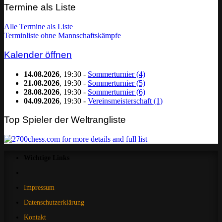
Kategorie
Termine als Liste
filtern:
Alle Termine als Liste
Terminliste ohne Mannschaftskämpfe
Kalender öffnen
14.08.2026
, 19:30 -
Sommerturnier (4)
21.08.2026
, 19:30 -
Sommerturnier (5)
28.08.2026
, 19:30 -
Sommerturnier (6)
04.09.2026
, 19:30 -
Vereinsmeisterschaft (1)
Top Spieler der Weltrangliste
Wichtige Links
Impressum
Datenschutzerklärung
Kontakt