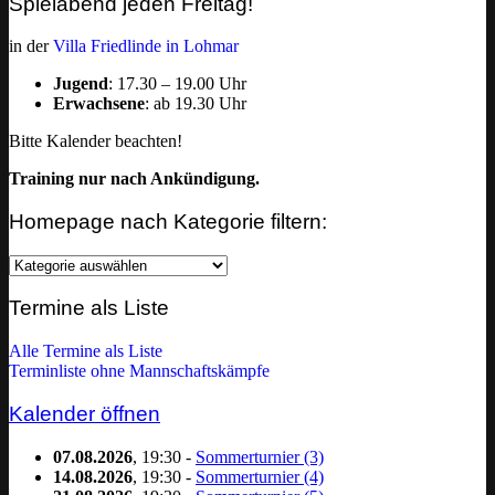
Spielabend jeden Freitag!
in der
Villa Friedlinde in Lohmar
Jugend
: 17.30 – 19.00 Uhr
Erwachsene
: ab 19.30 Uhr
Bitte Kalender beachten!
Training nur nach Ankündigung.
Homepage nach Kategorie filtern:
Homepage
nach
Kategorie
Termine als Liste
filtern:
Alle Termine als Liste
Terminliste ohne Mannschaftskämpfe
Kalender öffnen
07.08.2026
, 19:30 -
Sommerturnier (3)
14.08.2026
, 19:30 -
Sommerturnier (4)