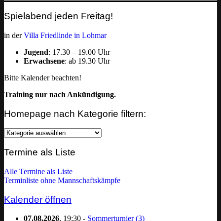
Spielabend jeden Freitag!
in der
Villa Friedlinde in Lohmar
Jugend
: 17.30 – 19.00 Uhr
Erwachsene
: ab 19.30 Uhr
Bitte Kalender beachten!
Training nur nach Ankündigung.
Homepage nach Kategorie filtern:
Homepage
nach
Kategorie
Termine als Liste
filtern:
Alle Termine als Liste
Terminliste ohne Mannschaftskämpfe
Kalender öffnen
07.08.2026
, 19:30 -
Sommerturnier (3)