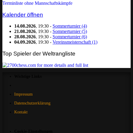
Terminliste ohne Mannschaftskämpfe
Kalender öffnen
14.08.2026
, 19:30 -
Sommerturnier (4)
21.08.2026
, 19:30 -
Sommerturnier (5)
28.08.2026
, 19:30 -
Sommerturnier (6)
04.09.2026
, 19:30 -
Vereinsmeisterschaft (1)
Top Spieler der Weltrangliste
Wichtige Links
Impressum
Datenschutzerklärung
Kontakt
Cookie-Einstellungen