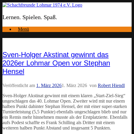
Zum
Inhalt
springen
Lernen. Spielen. Spaß.
Menü
Sven-Holger Akstinat gewinnt das
2026er Lohmar Open vor Stephan
Hensel
Veröffentlicht am
1. März 2026
1. März 2026
von
Robert Hiendl
Sven-Holger Akstinat gewinnt mit einem klaren „Start-Ziel-Sieg“
ungeschlagen das 40. Lohmar Open. Zweiter wird mit nur einem
halben Punkt dahinter Stephan Hensel, der mit einer super-starken
Turnierleistung (5,5 Punkte) ebenfalls ungeschlagen blieb und nur
ein Remis mehr hinnehmen musste als der Erstplatzierte. Ebenfalls
aufs Podest schaffte es Frank Schilling als Dritter mit einem
weiteren halben Punkt Abstand und insgesamt 5 Punkten.