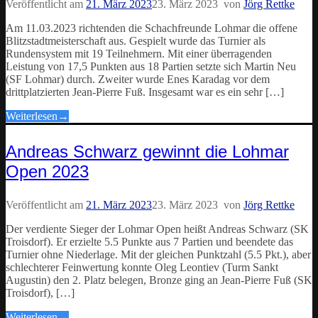
Veröffentlicht am
21. März 2023
23. März 2023
von
Jörg Rettke
Am 11.03.2023 richtenden die Schachfreunde Lohmar die offene
Blitzstadtmeisterschaft aus. Gespielt wurde das Turnier als
Rundensystem mit 19 Teilnehmern. Mit einer überragenden
Leistung von 17,5 Punkten aus 18 Partien setzte sich Martin Neu
(SF Lohmar) durch. Zweiter wurde Enes Karadag vor dem
drittplatzierten Jean-Pierre Fuß. Insgesamt war es ein sehr […]
Weiterlesen
→
Andreas Schwarz gewinnt die Lohmar
Open 2023
Veröffentlicht am
21. März 2023
23. März 2023
von
Jörg Rettke
Der verdiente Sieger der Lohmar Open heißt Andreas Schwarz (SK
Troisdorf). Er erzielte 5.5 Punkte aus 7 Partien und beendete das
Turnier ohne Niederlage. Mit der gleichen Punktzahl (5.5 Pkt.), aber
schlechterer Feinwertung konnte Oleg Leontiev (Turm Sankt
Augustin) den 2. Platz belegen, Bronze ging an Jean-Pierre Fuß (SK
Troisdorf), […]
Weiterlesen
→