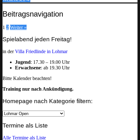
Beitragsnavigation
1
2
Weiter »
Spielabend jeden Freitag!
in der
Villa Friedlinde in Lohmar
Jugend
: 17.30 – 19.00 Uhr
Erwachsene
: ab 19.30 Uhr
Bitte Kalender beachten!
Training nur nach Ankündigung.
Homepage nach Kategorie filtern:
Homepage
nach
Kategorie
Termine als Liste
filtern:
Alle Termine als Liste