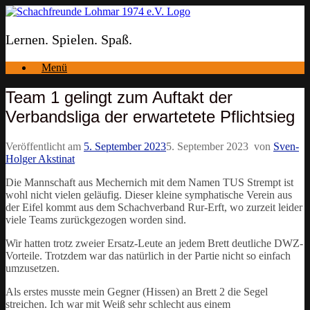
Zum
Inhalt
springen
Lernen. Spielen. Spaß.
Menü
Team 1 gelingt zum Auftakt der
Verbandsliga der erwartetete Pflichtsieg
Veröffentlicht am
5. September 2023
5. September 2023
von
Sven-
Holger Akstinat
Die Mannschaft aus Mechernich mit dem Namen TUS Strempt ist
wohl nicht vielen geläufig. Dieser kleine symphatische Verein aus
der Eifel kommt aus dem Schachverband Rur-Erft, wo zurzeit leider
viele Teams zurückgezogen worden sind.
Wir hatten trotz zweier Ersatz-Leute an jedem Brett deutliche DWZ-
Vorteile. Trotzdem war das natürlich in der Partie nicht so einfach
umzusetzen.
Als erstes musste mein Gegner (Hissen) an Brett 2 die Segel
streichen. Ich war mit Weiß sehr schlecht aus einem