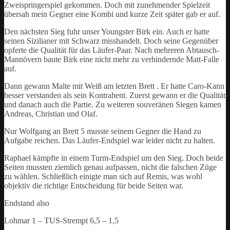
Zweispringerspiel gekommen. Doch mit zunehmender Spielzeit
übersah mein Gegner eine Kombi und kurze Zeit später gab er auf.
Den nächsten Sieg fuhr unser Youngster Birk ein. Auch er hatte
seinen Sizilianer mit Schwarz misshandelt. Doch seine Gegenüber
opferte die Qualität für das Läufer-Paar. Nach mehreren Abtausch-
Mannövern baute Birk eine nicht mehr zu verhindernde Matt-Falle
auf.
Dann gewann Malte mit Weiß am letzten Brett . Er hatte Caro-Kann
besser verstanden als sein Kontrahent. Zuerst gewann er die Qualität
und danach auch die Partie. Zu weiteren souveränen Siegen kamen
Andreas, Christian und Olaf.
Nur Wolfgang an Brett 5 musste seinem Gegner die Hand zu
Aufgabe reichen. Das Läufer-Endspiel war leider nicht zu halten.
Raphael kämpfte in einem Turm-Endspiel um den Sieg. Doch beide
Seiten mussten ziemlich genau aufpassen, nicht die falschen Züge
zu wählen. Schließlich einigte man sich auf Remis, was wohl
objektiv die richtige Entscheidung für beide Seiten war.
Endstand also
Lohmar 1 – TUS-Strempt 6,5 – 1,5