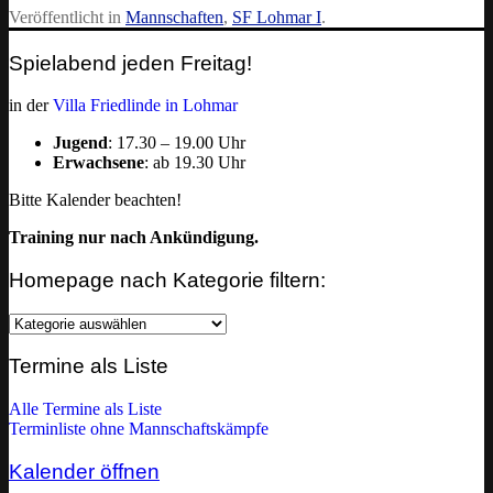
Veröffentlicht in
Mannschaften
,
SF Lohmar I
.
Spielabend jeden Freitag!
in der
Villa Friedlinde in Lohmar
Jugend
: 17.30 – 19.00 Uhr
Erwachsene
: ab 19.30 Uhr
Bitte Kalender beachten!
Training nur nach Ankündigung.
Homepage nach Kategorie filtern:
Homepage
nach
Kategorie
Termine als Liste
filtern:
Alle Termine als Liste
Terminliste ohne Mannschaftskämpfe
Kalender öffnen